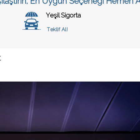
rşılaştırın, En Uygun Seçeneği Hemen A
Yeşil Sigorta
Teklif Al!
t