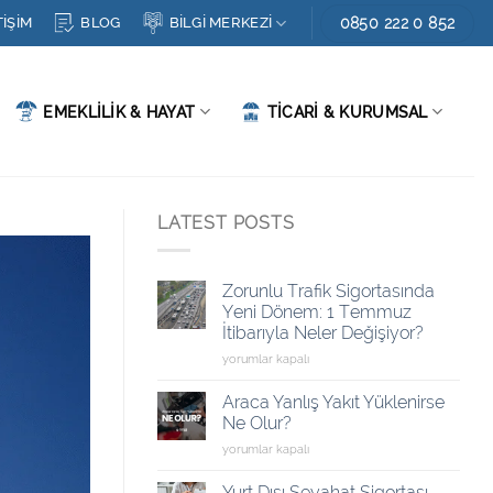
0850 222 0 852
BLOG
TİŞİM
BİLGİ MERKEZİ
EMEKLİLİK & HAYAT
TİCARİ & KURUMSAL
LATEST POSTS
Zorunlu Trafik Sigortasında
Yeni Dönem: 1 Temmuz
İtibarıyla Neler Değişiyor?
Zorunlu
yorumlar kapalı
Trafik
Sigortasında
Araca Yanlış Yakıt Yüklenirse
Yeni
Ne Olur?
Dönem:
Araca
yorumlar kapalı
1
Yanlış
Temmuz
Yakıt
İtibarıyla
Yurt Dışı Seyahat Sigortası