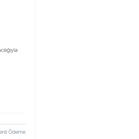
ılığıyla
venli Ödeme