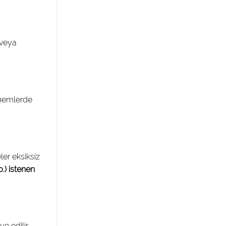
 veya
önemlerde
ler eksiksiz
.) istenen
ye edilir.