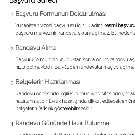
Başvuru Süreci
Başvuru Formunun Doldurulması
Yunanistan vizesi başvurusu için ilk adım,
resmi başvuru
başvuru merkezinin randevu ekranı açılmaz. Bu nedenle 
Randevu Alma
Başvuru formu doldurulduktan sonra online randevu aşa
hızla dolmaktadır. Bu yüzden randevuların açılıp açılmad
Belgelerin Hazırlanması
Randevu öncesinde, ilgili kurumun web sitesinde yer ala
hazırlanmalıdır. Evrak hazırlığında dikkat edilecek en ö
belgelerin farklılık gösterebilmesidir
.
Randevu Gününde Hazır Bulunma
Randevu günü, belirtilen saatte hazır bulunmak çok öne