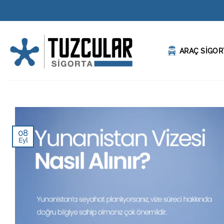
İçeriğe
atla
ARAÇ SİGOR
08
Eyl