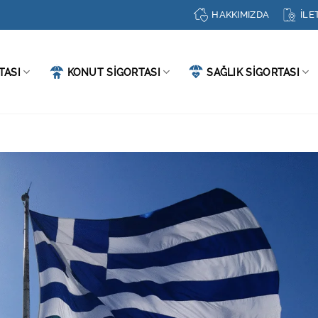
HAKKIMIZDA
İLE
TASI
KONUT SİGORTASI
SAĞLIK SİGORTASI