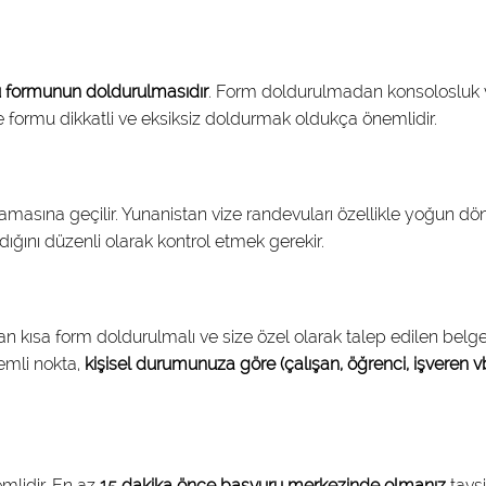
 formunun doldurulmasıdır
. Form doldurulmadan konsolosluk
formu dikkatli ve eksiksiz doldurmak oldukça önemlidir.
masına geçilir. Yunanistan vize randevuları özellikle yoğun d
ığını düzenli olarak kontrol etmek gerekir.
n kısa form doldurulmalı ve size özel olarak talep edilen belge
nemli nokta,
kişisel durumunuza göre (çalışan, öğrenci, işveren vb
mlidir. En az
15 dakika önce başvuru merkezinde olmanız
tavsi