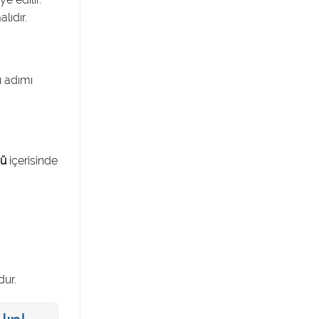
lıdır.
u adımı
nü
içerisinde
dur.