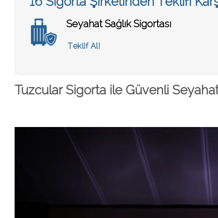
16 Sigorta Şirketinden Teklifi Ka
Seyahat Sağlık Sigortası
Teklif Al!
Tuzcular Sigorta ile Güvenli Seyaha