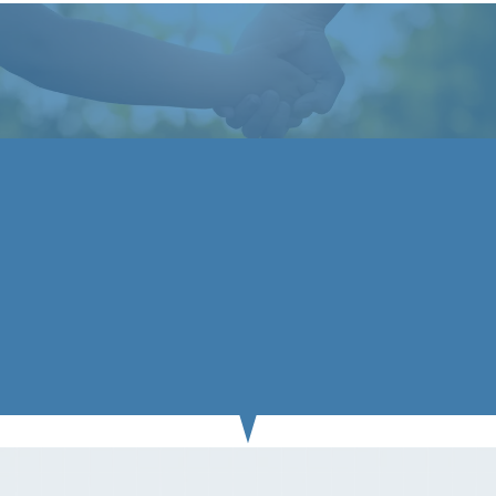
İşyerinde güvenle ve huzurla çalışmak işyeri
paket sigortası
yaptırmakla mümkündür.
3 Dakikanızı ayırın, bilgilerini doldurun, en iyi sigorta
fiyatlarına hızlı ulaşın, anında satın alın.
Duyuru ve Kampanyalarımızdan