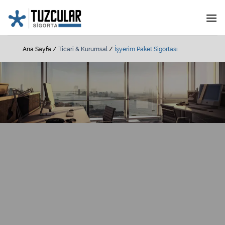
İçeriğe
atla
Ana Sayfa
/
Ticari & Kurumsal
/
İşyerim Paket Sigortası
İşyerim Paket Sigortası
İşyerinde güvenle ve huzurla çalışmak işyeri paket
sigortası yaptırmakla mümkündür.