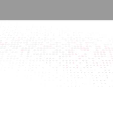
Hemen Teklif Alın!
Güvenilir hizmet ve müşteri memnuniyeti odaklı
yaklaşımımızla, yıllardır sektörde öncü bir marka olarak
yanınızdayız. İhtiyaçlarınıza özel çözümler sunarak her
adımda yanınızda olmayı hedefliyoruz. Uzman ekibimiz,
kaliteli hizmet anlayışımız ve uygun fiyat politikamızla, en iyi
teklifi almak için hemen formu doldurun.