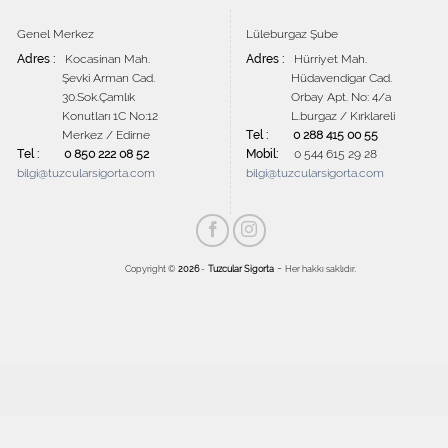
Genel Merkez
Lüleburgaz Şube
Adres :
Kocasinan Mah.
Adres :
Hürriyet Mah.
Şevki Arman Cad.
Hüdavendigar Cad.
30.Sok.Çamlık
Orbay Apt. No: 4/a
Konutları 1C No:12
L.burgaz / Kırklareli
Merkez / Edirne
Tel :
0 288 415 00 55
Tel :
0 850 222 08 52
Mobil:
0 544 615 29 28
bilgi@tuzcularsigorta.com
bilgi@tuzcularsigorta.com
-
Copyright ©
2026
-
Tuzcular Sigorta
Her hakkı saklıdır.