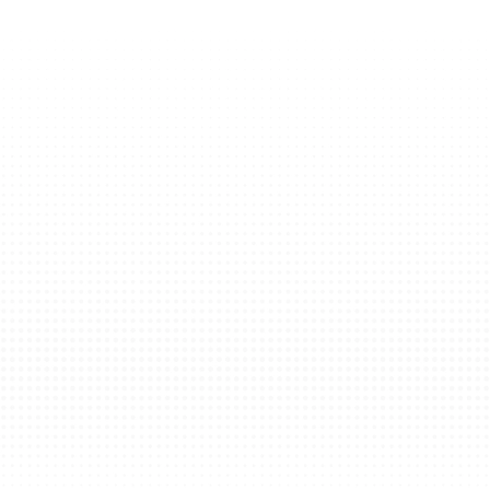
İşyerim Paket Sigortası
İşyerinde güvenle ve huzurla çalışmak işyeri paket
sigortası yaptırmakla mümkündür. Ürün; işyeri binanızı,
camlarınızı ve diğer tüm muhteviyatınızı koruma altına
alarak işyerinizde oluşabilecek hasarları güvence altına
alır. Yangın, su baskını, taşıt çarpması, hırsızlık, cam
kırılması ve daha pek çok riske karşı
işyeriniz için en geniş güvenceyi sunar.
İş yerlerindeki mallardan eşyaya, elektronik cihazlardan
makinelere, müşterilerinizden çalışanlarınıza kadar tüm
taşınır ve taşınmazlarınız işyeri paket sigortası ürünüyle
güvence altında.