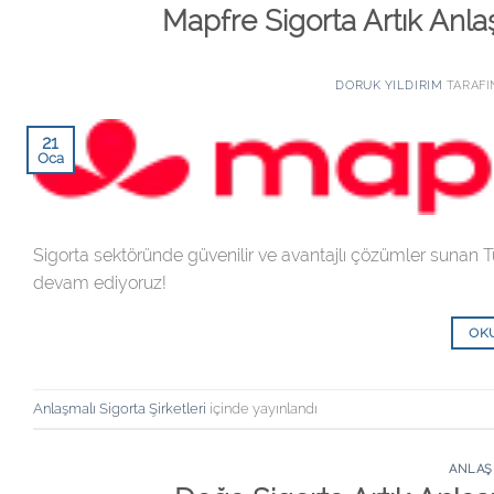
Mapfre Sigorta Artık Anlaş
DORUK YILDIRIM
TARAF
21
Oca
Sigorta sektöründe güvenilir ve avantajlı çözümler sunan T
devam ediyoruz!
OK
Anlaşmalı Sigorta Şirketleri
içinde yayınlandı
ANLAŞ