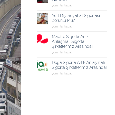
Dönem:
Araca
yorumlar kapalı
1
Yanlış
Temmuz
Yakıt
İtibarıyla
Yurt Dışı Seyahat Sigortası
Yüklenirse
Neler
Zorunlu Mu?
Ne
Değişiyor?
Yurt
yorumlar kapalı
Olur?
için
Dışı
için
Seyahat
Mapfre Sigorta Artık
Sigortası
Anlaşmalı Sigorta
Zorunlu
Şirketlerimiz Arasında!
Mu?
Mapfre
yorumlar kapalı
için
Sigorta
Artık
Doğa Sigorta Artık Anlaşmalı
Anlaşmalı
Sigorta Şirketlerimiz Arasında!
Sigorta
Doğa
yorumlar kapalı
Şirketlerimiz
Sigorta
Arasında!
Artık
için
Anlaşmalı
Sigorta
Şirketlerimiz
Arasında!
için