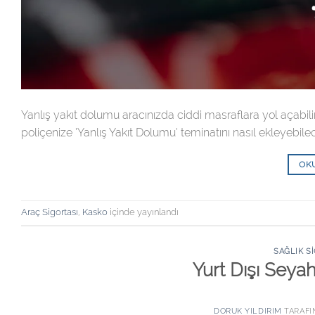
Yanlış yakıt dolumu aracınızda ciddi masraflara yol açabil
poliçenize ‘Yanlış Yakıt Dolumu’ teminatını nasıl ekleyebilec
OK
Araç Sigortası
,
Kasko
içinde yayınlandı
SAĞLIK S
Yurt Dışı Seya
DORUK YILDIRIM
TARAFI