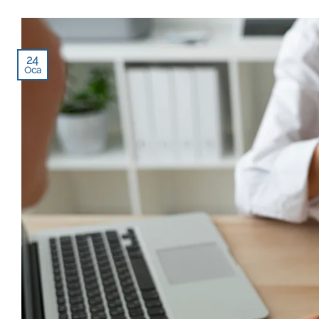
24
Oca