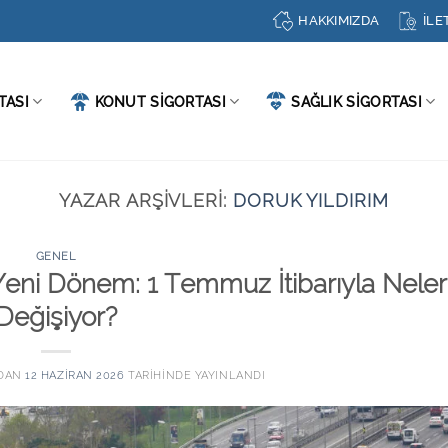
HAKKIMIZDA
İLE
TASI
KONUT SİGORTASI
SAĞLIK SİGORTASI
YAZAR ARŞIVLERI:
DORUK YILDIRIM
GENEL
 Yeni Dönem: 1 Temmuz İtibarıyla Neler
Değişiyor?
DAN
12 HAZIRAN 2026
TARIHINDE YAYINLANDI