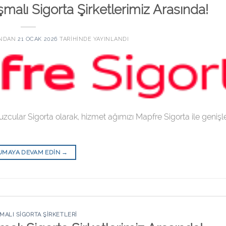
malı Sigorta Şirketlerimiz Arasında!
INDAN
21 OCAK 2026
TARIHINDE YAYINLANDI
uzcular Sigorta olarak, hizmet ağımızı Mapfre Sigorta ile geni
UMAYA DEVAM EDIN
→
MALI SIGORTA ŞIRKETLERI