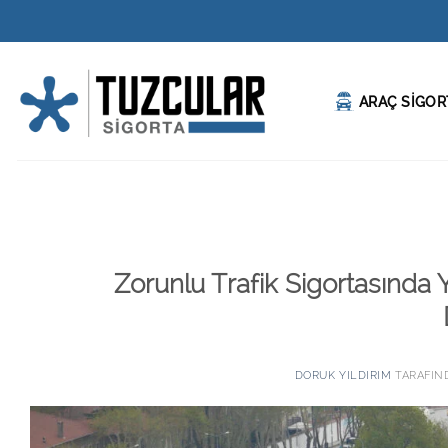
İçeriğe
atla
ARAÇ SİGOR
Zorunlu Trafik Sigortasında
DORUK YILDIRIM
TARAFIN