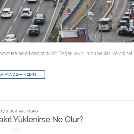
vzuatı neleri değiştiriyor? Değer kaybı, rücu hakları ve orijinal
UMAYA DEVAM EDIN
→
AÇ SIGORTASI
,
KASKO
akıt Yüklenirse Ne Olur?