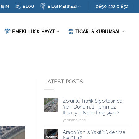
0850 222 0 852
BLOG
TİŞİM
BİLGİ MERKEZİ
EMEKLİLİK & HAYAT
TİCARİ & KURUMSAL
LATEST POSTS
Zorunlu Trafik Sigortasında
Yeni Dönem: 1 Temmuz
İtibarıyla Neler Değişiyor?
Zorunlu
yorumlar kapalı
Trafik
Sigortasında
Araca Yanlış Yakıt Yüklenirse
Yeni
Ne Olur?