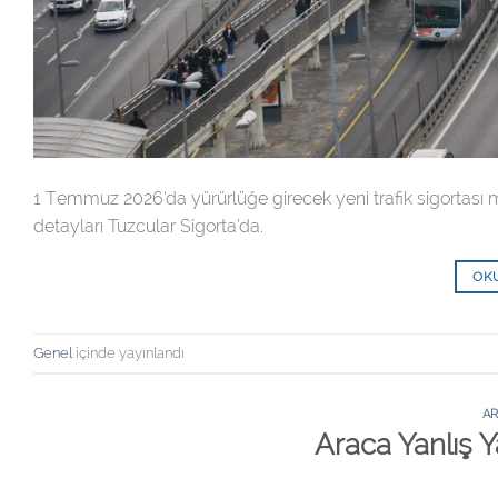
1 Temmuz 2026’da yürürlüğe girecek yeni trafik sigortası me
detayları Tuzcular Sigorta’da.
OK
Genel
içinde yayınlandı
AR
Araca Yanlış Y