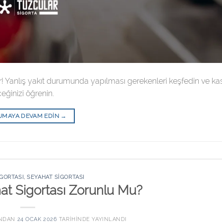
ir! Yanlış yakıt durumunda yapılması gerekenleri keşfedin ve ka
eğinizi öğrenin.
UMAYA DEVAM EDIN
→
IGORTASI
,
SEYAHAT SIGORTASI
hat Sigortası Zorunlu Mu?
NDAN
24 OCAK 2026
TARIHINDE YAYINLANDI