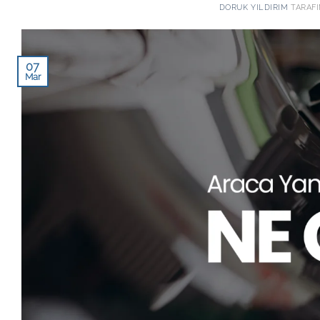
DORUK YILDIRIM
TARAF
07
Mar